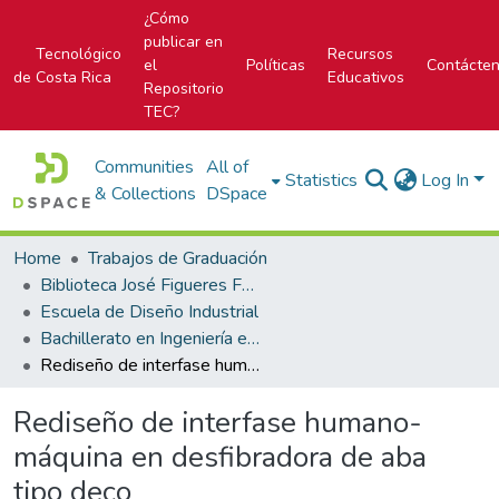
¿Cómo
publicar en
Tecnológico
Recursos
el
Políticas
Contácte
de Costa Rica
Educativos
Repositorio
TEC?
Communities
All of
Statistics
Log In
& Collections
DSpace
Home
Trabajos de Graduación
Biblioteca José Figueres Ferrer
Escuela de Diseño Industrial
Bachillerato en Ingeniería en Diseño Industrial
Rediseño de interfase humano-máquina en desfibradora de aba tipo deco
Rediseño de interfase humano-
máquina en desfibradora de aba
tipo deco