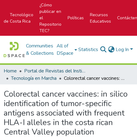
¿Cómo
publicar en
Tecnológico
Recursos
el
Políticas
Contácte
de Costa Rica
Educativos
Repositorio
TEC?
Communities
All of
Statistics
Log In
& Collections
DSpace
Home
Portal de Revistas del Instituto Tecnológico de Costa Rica
Tecnología en Marcha
Colorectal cancer vaccines: in silico identification of tumor-specific antigens associated with frequent HLA-I alleles in the costa rican Central Valley population
Colorectal cancer vaccines: in silico
identification of tumor-specific
antigens associated with frequent
HLA-I alleles in the costa rican
Central Valley population