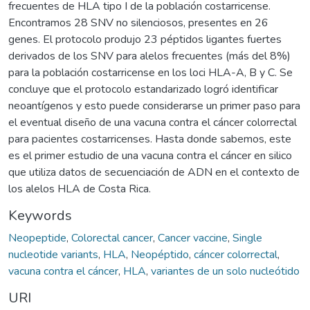
frecuentes de HLA tipo I de la población costarricense.
Encontramos 28 SNV no silenciosos, presentes en 26
genes. El protocolo produjo 23 péptidos ligantes fuertes
derivados de los SNV para alelos frecuentes (más del 8%)
para la población costarricense en los loci HLA-A, B y C. Se
concluye que el protocolo estandarizado logró identificar
neoantígenos y esto puede considerarse un primer paso para
el eventual diseño de una vacuna contra el cáncer colorrectal
para pacientes costarricenses. Hasta donde sabemos, este
es el primer estudio de una vacuna contra el cáncer en silico
que utiliza datos de secuenciación de ADN en el contexto de
los alelos HLA de Costa Rica.
Keywords
Neopeptide
,
Colorectal cancer
,
Cancer vaccine
,
Single
nucleotide variants
,
HLA
,
Neopéptido
,
cáncer colorrectal
,
vacuna contra el cáncer
,
HLA
,
variantes de un solo nucleótido
URI