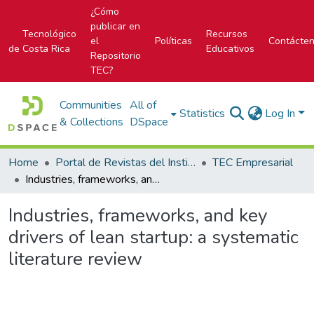
¿Cómo
publicar en
Tecnológico
Recursos
el
Políticas
Contácte
de Costa Rica
Educativos
Repositorio
TEC?
Communities
All of
Statistics
Log In
& Collections
DSpace
Home
Portal de Revistas del Instituto Tecnológico de Costa Rica
TEC Empresarial
Industries, frameworks, and key drivers of lean startup: a systematic literature review
Industries, frameworks, and key
drivers of lean startup: a systematic
literature review