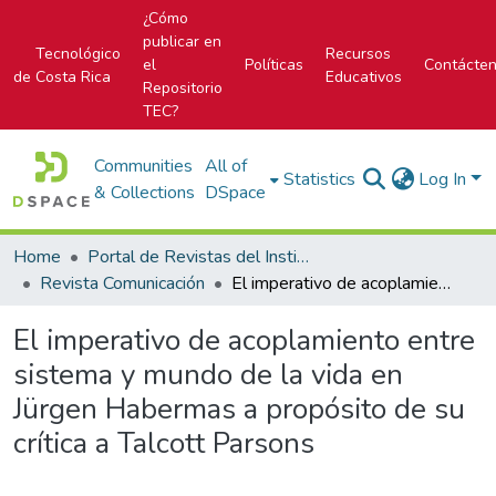
¿Cómo
publicar en
Tecnológico
Recursos
el
Políticas
Contácte
de Costa Rica
Educativos
Repositorio
TEC?
Communities
All of
Statistics
Log In
& Collections
DSpace
Home
Portal de Revistas del Instituto Tecnológico de Costa Rica
Revista Comunicación
El imperativo de acoplamiento entre sistema y mundo de la vida en Jürgen Habermas a propósito de su crítica a Talcott Parsons
El imperativo de acoplamiento entre
sistema y mundo de la vida en
Jürgen Habermas a propósito de su
crítica a Talcott Parsons