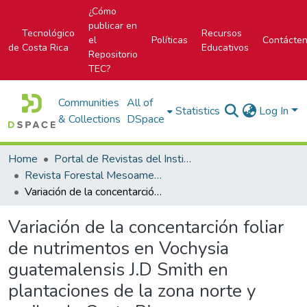
¿Cómo
publicar en
Tecnológico
Recursos
el
Políticas
Contácte
de Costa Rica
Educativos
Repositorio
TEC?
Communities
All of
Statistics
Log In
& Collections
DSpace
Home
Portal de Revistas del Instituto Tecnológico de Costa Rica
Revista Forestal Mesoamericana Kurú
Variación de la concentarción foliar de nutrimentos en Vochysia guatemalensis J.D Smith en plantaciones de la zona norte y caribe de Costa Rica.
Variación de la concentarción foliar
de nutrimentos en Vochysia
guatemalensis J.D Smith en
plantaciones de la zona norte y