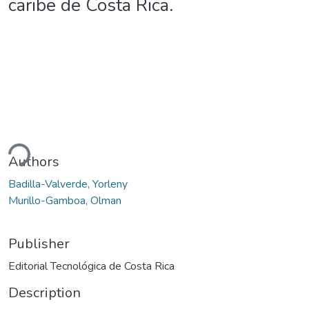
caribe de Costa Rica.
ding...
Authors
Badilla-Valverde, Yorleny
Murillo-Gamboa, Olman
Publisher
Editorial Tecnológica de Costa Rica
Description