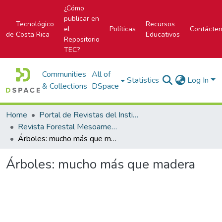
¿Cómo
publicar en
Tecnológico
Recursos
el
Políticas
Contácte
de Costa Rica
Educativos
Repositorio
TEC?
Communities
All of
Statistics
Log In
& Collections
DSpace
Home
Portal de Revistas del Instituto Tecnológico de Costa Rica
Revista Forestal Mesoamericana Kurú
Árboles: mucho más que madera
Árboles: mucho más que madera