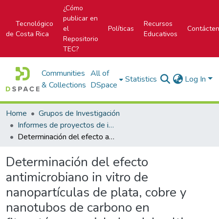
¿Cómo
publicar en
Tecnológico
Recursos
el
Políticas
Contácte
de Costa Rica
Educativos
Repositorio
TEC?
Communities
All of
Statistics
Log In
& Collections
DSpace
Home
Grupos de Investigación
Informes de proyectos de investigación
Determinación del efecto antimicrobiano in vitro de nanopartículas de plata, cobre y nanotubos de carbono en fitopatógenos aislados del cultivo de Gerberas (Gerbera jamesonii) en la zona de Llano Grande de Cartago
Determinación del efecto
antimicrobiano in vitro de
nanopartículas de plata, cobre y
nanotubos de carbono en