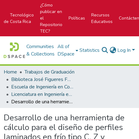
¿Cómo
publicar en
Tecnológico
Recursos
el
Políticas
Contácte
de Costa Rica
Educativos
Repositorio
TEC?
Communities
All of
Statistics
Log In
& Collections
DSpace
Home
Trabajos de Graduación
Biblioteca José Figueres Ferrer
Escuela de Ingeniería en Construcción
Licenciatura en Ingeniería en Construcción
Desarrollo de una herramienta de cálculo para el diseño de perfiles laminados en frío tipo C, Z y tubulares para la empresa M. Cruz y Asociados LTDA
Desarrollo de una herramienta de
cálculo para el diseño de perfiles
laminados en frío tipo C, Z y