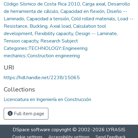
Código Sísmico de Costa Rica 2010
,
Carga axial
,
Desarrollo
de herramienta de cálculo
,
Capacidad en flexión
,
Diseño --
Laminado
,
Capacidad a tensión
,
Cold rolled materials
,
Load --
Resistance
,
Buckling
,
Axial load
,
Calculation tool
development
,
Flexibility capacity
,
Design -- Laminate
,
Tension capacity
,
Research Subject
Categories::TECHNOLOGY::Engineering
mechanics::Construction engineering
URI
https://hdl.handle.net/2238/15065
Collections
Licenciatura en Ingeniería en Construcción
Full item page
DSpace software
copyright © 2002-2026
LYRASIS
Cookie settings
Accessibility settings
Send Feedback