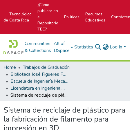
¿Cómo
publicar en
Tecnológico
Recursos
el
Políticas
Contácte
de Costa Rica
Educativos
Repositorio
TEC?
Communities
All of
Statistics
Log In
& Collections
DSpace
Home
Trabajos de Graduación
Biblioteca José Figueres Ferrer
Escuela de Ingeniería Mecatrónica (antes era Área Académica de Ingeniería Mecatrónica)
Licenciatura en Ingeniería Mecatrónica
Sistema de reciclaje de plástico para la fabricación de filamento para impresión en 3D
Sistema de reciclaje de plástico para
la fabricación de filamento para
impresión en 3D