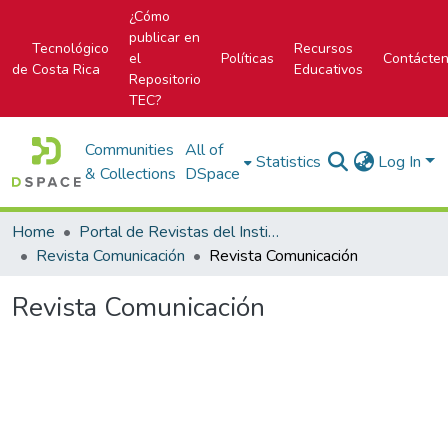
¿Cómo
publicar en
Tecnológico
Recursos
el
Políticas
Contácte
de Costa Rica
Educativos
Repositorio
TEC?
Communities
All of
Statistics
Log In
& Collections
DSpace
Home
Portal de Revistas del Instituto Tecnológico de Costa Rica
Revista Comunicación
Revista Comunicación
Revista Comunicación