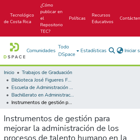
¿Cómo
publicar en
Tecnológico
Recursos
el
Políticas
Contácte
de Costa Rica
Educativos
Repositorio
TEC?
Todo
Comunidades
Estadísticas
Iniciar
DSpace
Inicio
Trabajos de Graduación
Biblioteca José Figueres Ferrer
Escuela de Administración de Empresas
Bachillerato en Administración de Empresas
Instrumentos de gestión para mejorar la administración de los procesos de talento humano en la empresa Equirenta S.A.
Instrumentos de gestión para
mejorar la administración de los
procesos de talento humano en la