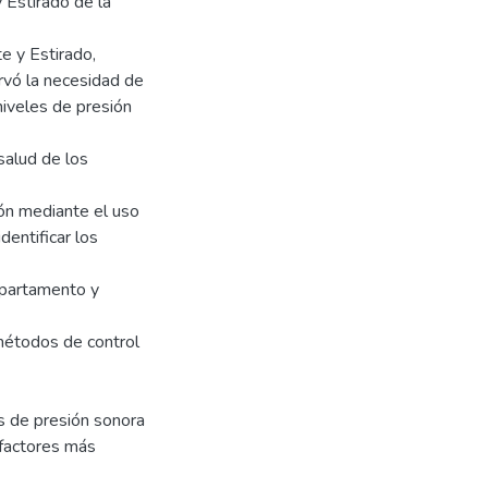
 Estirado de la
e y Estirado,
rvó la necesidad de
niveles de presión
salud de los
ción mediante el uso
entificar los
epartamento y
 métodos de control
s de presión sonora
 factores más