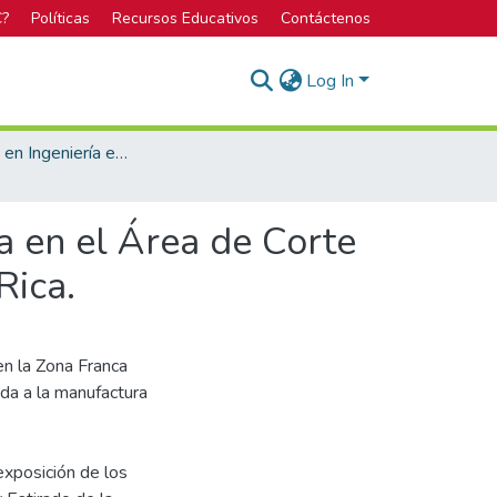
C?
Políticas
Recursos Educativos
Contáctenos
Log In
Bachillerato en Ingeniería en Seguridad Laboral e Higiene Ambiental
a en el Área de Corte
Rica.
en la Zona Franca
da a la manufactura
exposición de los