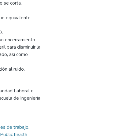
e se corta.
nuo equivalente
0.
 un encerramiento
il para disminuir la
rado, así como
ón al ruido.
uridad Laboral e
scuela de Ingeniería
nes de trabajo
,
Public health