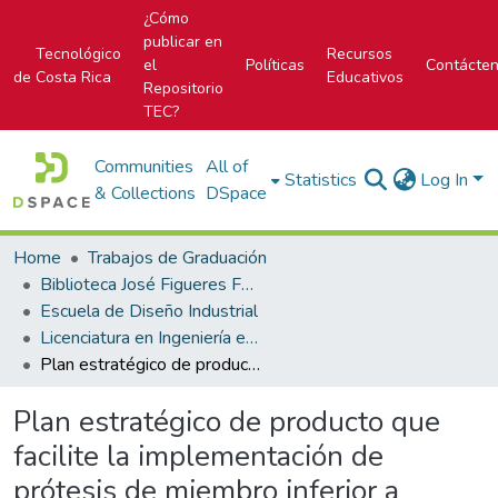
¿Cómo
publicar en
Tecnológico
Recursos
el
Políticas
Contácte
de Costa Rica
Educativos
Repositorio
TEC?
Communities
All of
Statistics
Log In
& Collections
DSpace
Home
Trabajos de Graduación
Biblioteca José Figueres Ferrer
Escuela de Diseño Industrial
Licenciatura en Ingeniería en Diseño Industrial
Plan estratégico de producto que facilite la implementación de prótesis de miembro inferior a través del diseño de componentes hechos a la medida mediante tecnologías 3D
Plan estratégico de producto que
facilite la implementación de
prótesis de miembro inferior a