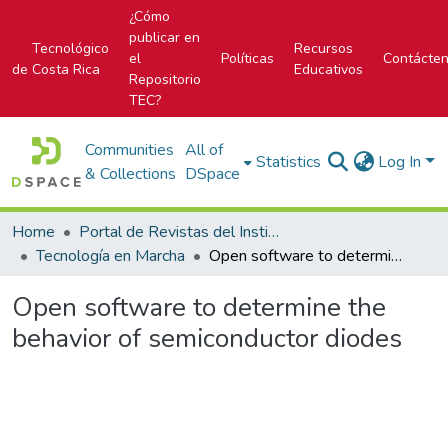
¿Cómo
publicar en
Tecnológico
Recursos
el
Políticas
Contácte
de Costa Rica
Educativos
Repositorio
TEC?
Communities
All of
Statistics
Log In
& Collections
DSpace
Home
Portal de Revistas del Instituto Tecnológico de Costa Rica
Tecnología en Marcha
Open software to determine the behavior of semiconductor diodes
Open software to determine the
behavior of semiconductor diodes