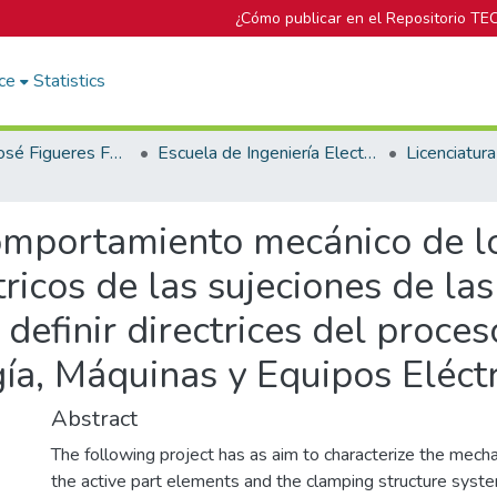
¿Cómo publicar en el Repositorio TE
ce
Statistics
Biblioteca José Figueres Ferrer
Escuela de Ingeniería Electromecánica
comportamiento mecánico de l
tricos de las sujeciones de la
efinir directrices del proces
a, Máquinas y Equipos Eléctr
Abstract
The following project has as aim to characterize the mecha
the active part elements and the clamping structure syst