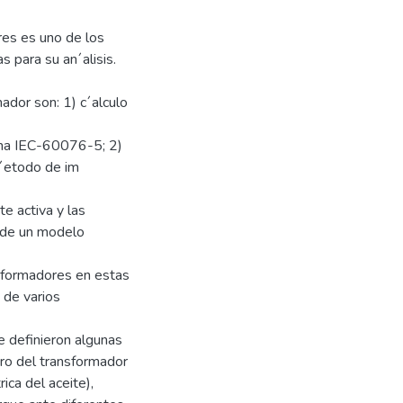
ores es uno de los
 para su an´alisis.
ador son: 1) c´alculo
norma IEC-60076-5; 2)
m´etodo de im
e activa y las
o de un modelo
ansformadores en estas
 de varios
se definieron algunas
ntro del transformador
rica del aceite),