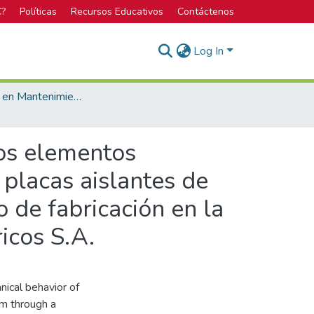
C?
Políticas
Recursos Educativos
Contáctenos
Log In
Licenciatura en Mantenimiento Industrial
os elementos
s placas aislantes de
o de fabricación en la
icos S.A.
nical behavior of
em through a