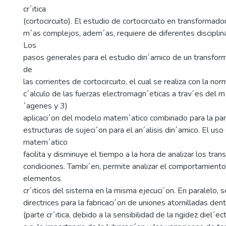
cr´ıtica
(cortocircuito). El estudio de cortocircuito en transformad
m´as complejos, adem´as, requiere de diferentes disciplinas
Los
pasos generales para el estudio din´amico de un transform
de
las corrientes de cortocircuito, el cual se realiza con la 
c´alculo de las fuerzas electromagn´eticas a trav´es del 
´agenes y 3)
aplicaci´on del modelo matem´atico combinado para la part
estructuras de sujeci´on para el an´alisis din´amico. El us
matem´atico
facilita y disminuye el tiempo a la hora de analizar los tr
condiciones. Tambi´en, permite analizar el comportamiento
elementos
cr´ıticos del sistema en la misma ejecuci´on. En paralelo, 
directrices para la fabricaci´on de uniones atornilladas de
(parte cr´ıtica, debido a la sensibilidad de la rigidez diel´ect