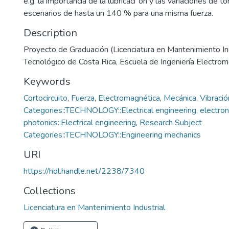
e.g. la importancia de la lubricaci´on y las variaciones de t
escenarios de hasta un 140 % para una misma fuerza.
Description
Proyecto de Graduación (Licenciatura en Mantenimiento Indu
Tecnológico de Costa Rica, Escuela de Ingeniería Electro
Keywords
Cortocircuito
,
Fuerza
,
Electromagnética
,
Mecánica
,
Vibració
Categories::TECHNOLOGY::Electrical engineering, electron
photonics::Electrical engineering
,
Research Subject
Categories::TECHNOLOGY::Engineering mechanics
URI
https://hdl.handle.net/2238/7340
Collections
Licenciatura en Mantenimiento Industrial