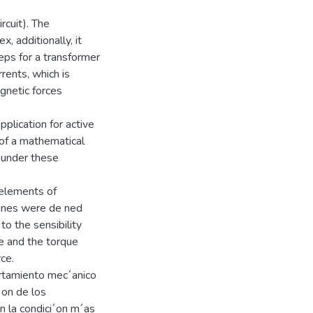
rcuit). The
, additionally, it
teps for a transformer
rrents, which is
gnetic forces
lication for active
 of a mathematical
 under these
 elements of
lines were de ned
 to the sensibility
nce and the torque
ce.
ortamiento mec´anico
´on de los
 la condici´on m´as