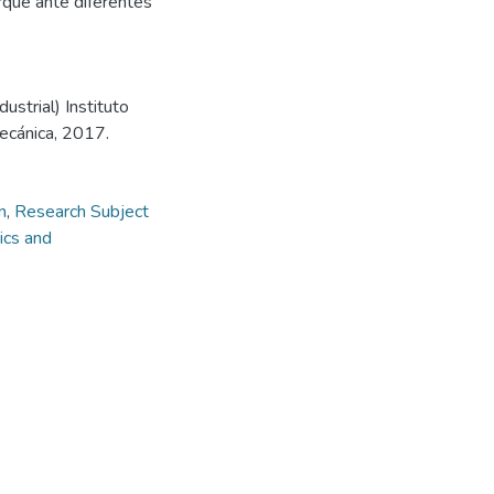
orque ante diferentes
strial) Instituto
mecánica, 2017.
n
,
Research Subject
ics and