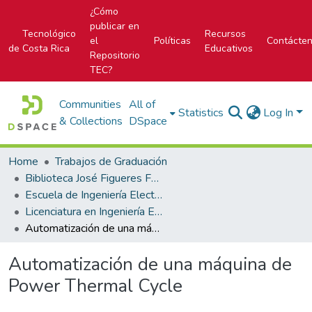
¿Cómo
publicar en
Tecnológico
Recursos
el
Políticas
Contácte
de Costa Rica
Educativos
Repositorio
TEC?
Communities
All of
Statistics
Log In
& Collections
DSpace
Home
Trabajos de Graduación
Biblioteca José Figueres Ferrer
Escuela de Ingeniería Electrónica
Licenciatura en Ingeniería Electrónica
Automatización de una máquina de Power Thermal Cycle
Automatización de una máquina de
Power Thermal Cycle