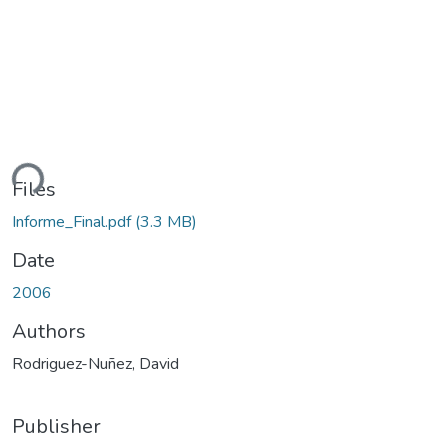
ding...
Files
Informe_Final.pdf
(3.3 MB)
Date
2006
Authors
Rodriguez-Nuñez, David
Publisher