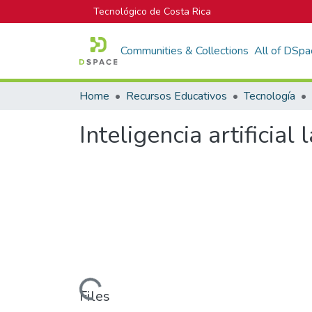
Tecnológico de Costa Rica
Communities & Collections
All of DSpa
Home
Recursos Educativos
Tecnología
Inteligencia artificia
Loading...
Files