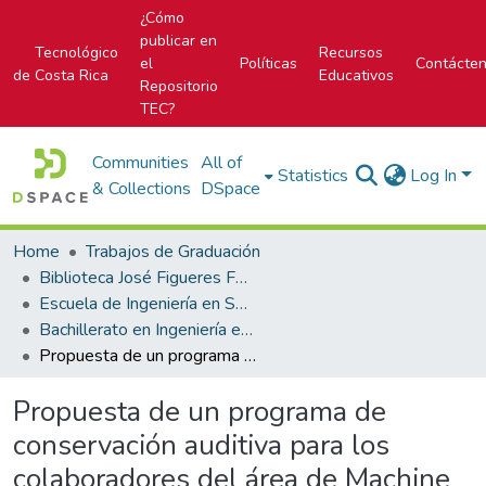
¿Cómo
publicar en
Tecnológico
Recursos
el
Políticas
Contácte
de Costa Rica
Educativos
Repositorio
TEC?
Communities
All of
Statistics
Log In
& Collections
DSpace
Home
Trabajos de Graduación
Biblioteca José Figueres Ferrer
Escuela de Ingeniería en Seguridad Laboral e Higiene Ambiental
Bachillerato en Ingeniería en Seguridad Laboral e Higiene Ambiental
Propuesta de un programa de conservación auditiva para los colaboradores del área de Machine Shop de la Empresa Vitec Videocom
Propuesta de un programa de
conservación auditiva para los
colaboradores del área de Machine