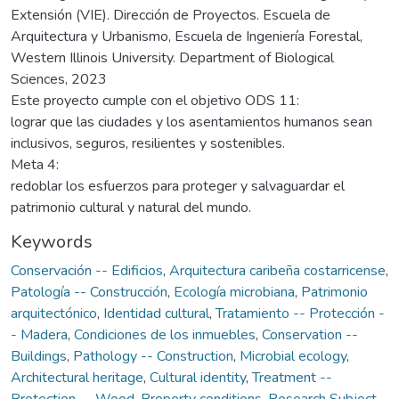
Extensión (VIE). Dirección de Proyectos. Escuela de
Arquitectura y Urbanismo, Escuela de Ingeniería Forestal,
Western Illinois University. Department of Biological
Sciences, 2023
Este proyecto cumple con el objetivo ODS 11:
lograr que las ciudades y los asentamientos humanos sean
inclusivos, seguros, resilientes y sostenibles.
Meta 4:
redoblar los esfuerzos para proteger y salvaguardar el
patrimonio cultural y natural del mundo.
Keywords
Conservación -- Edificios
,
Arquitectura caribeña costarricense
,
Patología -- Construcción
,
Ecología microbiana
,
Patrimonio
arquitectónico
,
Identidad cultural
,
Tratamiento -- Protección -
- Madera
,
Condiciones de los inmuebles
,
Conservation --
Buildings
,
Pathology -- Construction
,
Microbial ecology
,
Architectural heritage
,
Cultural identity
,
Treatment --
Protection -- Wood
,
Property conditions
,
Research Subject