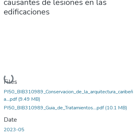
causantes de lesiones en las
edificaciones
Loading...
Files
PI50_BIB310989_Conservacion_de_la_arquitectura_caribeñ
a....pdf
(9.49 MB)
PI50_BIB310989_Guia_de_Tratamientos....pdf
(10.1 MB)
Date
2023-05