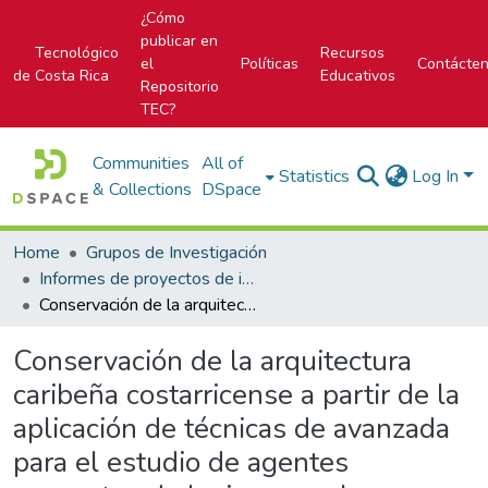
¿Cómo
publicar en
Tecnológico
Recursos
el
Políticas
Contácte
de Costa Rica
Educativos
Repositorio
TEC?
Communities
All of
Statistics
Log In
& Collections
DSpace
Home
Grupos de Investigación
Informes de proyectos de investigación
Conservación de la arquitectura caribeña costarricense a partir de la aplicación de técnicas de avanzada para el estudio de agentes causantes de lesiones en las edificaciones
Conservación de la arquitectura
caribeña costarricense a partir de la
aplicación de técnicas de avanzada
para el estudio de agentes