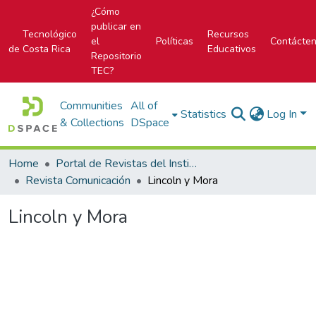
¿Cómo
publicar en
Tecnológico
Recursos
el
Políticas
Contácte
de Costa Rica
Educativos
Repositorio
TEC?
Communities
All of
Statistics
Log In
& Collections
DSpace
Home
Portal de Revistas del Instituto Tecnológico de Costa Rica
Revista Comunicación
Lincoln y Mora
Lincoln y Mora