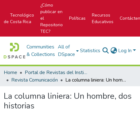
¿Cómo
publicar en
Tecnológico
Recursos
el
Políticas
Contácte
de Costa Rica
Educativos
Repositorio
TEC?
Communities
All of
Statistics
Log In
& Collections
DSpace
Home
Portal de Revistas del Instituto Tecnológico de Costa Rica
Revista Comunicación
La columna liniera: Un hombre, dos historias
La columna liniera: Un hombre, dos
historias