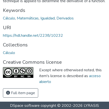
technique is applied to determine the derivative of a function.
Keywords
Cálculo
,
Matemáticas
,
Igualdad
,
Derivados
URI
https://hdl.handle.net/2238/10232
Collections
Cálculo
Creative Commons license
Except where otherwised noted, this
item's license is described as
acceso
abierto
Full item page
DSpace software
copyright © 2002-2026
LYRASIS