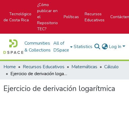
¿Cómo
publicar en
Tecnológico
Recursos
el
Políticas
Contácte
de Costa Rica
Educativos
Repositorio
TEC?
Communities
All of
Statistics
Log In
& Collections
DSpace
Home
Recursos Educativos
Matemáticas
Cálculo
Ejercicio de derivación logarítmica
Ejercicio de derivación logarítmica