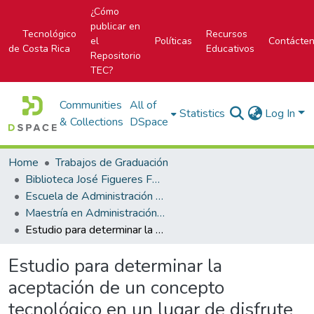
¿Cómo
publicar en
Tecnológico
Recursos
el
Políticas
Contácte
de Costa Rica
Educativos
Repositorio
TEC?
Communities
All of
Statistics
Log In
& Collections
DSpace
Home
Trabajos de Graduación
Biblioteca José Figueres Ferrer
Escuela de Administración de Empresas
Maestría en Administración de Empresas
Estudio para determinar la aceptación de un concepto tecnológico en un lugar de disfrute gastronómico
Estudio para determinar la
aceptación de un concepto
tecnológico en un lugar de disfrute