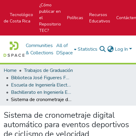
¿Cómo
publicar en
Tecnológico
Recursos
el
Políticas
Contácte
de Costa Rica
Educativos
Repositorio
TEC?
Communities
All of
Statistics
Log In
& Collections
DSpace
Home
Trabajos de Graduación
Biblioteca José Figueres Ferrer
Escuela de Ingeniería Electrónica
Bachillerato en Ingeniería Electrónica
Sistema de cronometraje digital automático para eventos deportivos de ciclismo de velocidad
Sistema de cronometraje digital
automático para eventos deportivos
de ciclismo de velocidad