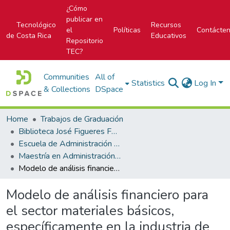
¿Cómo
publicar en
Tecnológico
Recursos
el
Políticas
Contácte
de Costa Rica
Educativos
Repositorio
TEC?
Communities
All of
Statistics
Log In
& Collections
DSpace
Home
Trabajos de Graduación
Biblioteca José Figueres Ferrer
Escuela de Administración de Empresas
Maestría en Administración de Empresas
Modelo de análisis financiero para el sector materiales básicos, específicamente en la industria de productos químicos: caso H.B. Fuller
Modelo de análisis financiero para
el sector materiales básicos,
específicamente en la industria de