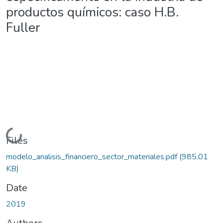
productos químicos: caso H.B.
Fuller
Loading...
Files
modelo_analisis_financiero_sector_materiales.pdf
(985.01
KB)
Date
2019