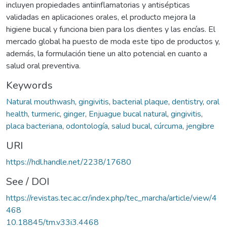
incluyen propiedades antiinflamatorias y antisépticas
validadas en aplicaciones orales, el producto mejora la
higiene bucal y funciona bien para los dientes y las encías. El
mercado global ha puesto de moda este tipo de productos y,
además, la formulación tiene un alto potencial en cuanto a
salud oral preventiva.
Keywords
Natural mouthwash
,
gingivitis
,
bacterial plaque
,
dentistry
,
oral
health
,
turmeric
,
ginger
,
Enjuague bucal natural
,
gingivitis
,
placa bacteriana
,
odontología
,
salud bucal
,
cúrcuma
,
jengibre
URI
https://hdl.handle.net/2238/17680
See / DOI
https://revistas.tec.ac.cr/index.php/tec_marcha/article/view/4
468
10.18845/tm.v33i3.4468