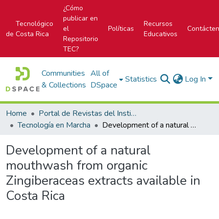
¿Cómo
publicar en
Tecnológico
Recursos
el
Políticas
Contácte
de Costa Rica
Educativos
Repositorio
TEC?
Communities
All of
Statistics
Log In
& Collections
DSpace
Home
Portal de Revistas del Instituto Tecnológico de Costa Rica
Tecnología en Marcha
Development of a natural mouthwash from organic Zingiberaceas extracts available in Costa Rica
Development of a natural
mouthwash from organic
Zingiberaceas extracts available in
Costa Rica