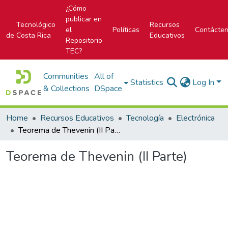
¿Cómo
publicar en
Tecnológico
Recursos
el
Políticas
Contácte
de Costa Rica
Educativos
Repositorio
TEC?
Communities
All of
Statistics
Log In
& Collections
DSpace
Home
Recursos Educativos
Tecnología
Electrónica
Teorema de Thevenin (II Parte)
Teorema de Thevenin (II Parte)