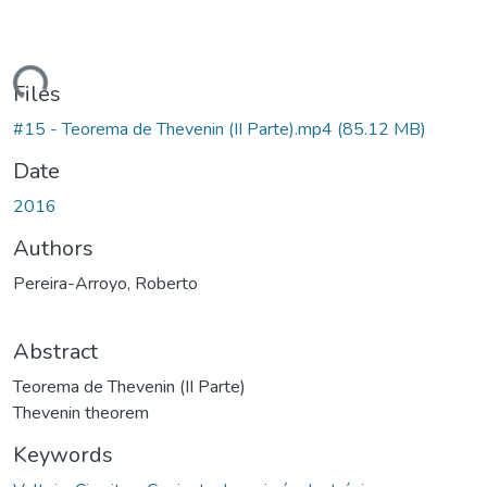
oading...
Files
#15 - Teorema de Thevenin (II Parte).mp4
(85.12 MB)
Date
2016
Authors
Pereira-Arroyo, Roberto
Abstract
Teorema de Thevenin (II Parte)
Thevenin theorem
Keywords