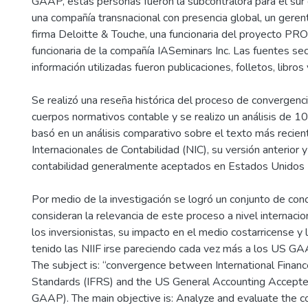
GAAP, estas personas fueron la subcontralora para el su
una compañía transnacional con presencia global, un gerent
firma Deloitte & Touche, una funcionaria del proyecto P
funcionaria de la compañía IASeminars Inc. Las fuentes se
información utilizadas fueron publicaciones, folletos, libro
Se realizó una reseña histórica del proceso de convergen
cuerpos normativos contable y se realizo un análisis de 10
basó en un análisis comparativo sobre el texto más recie
Internacionales de Contabilidad (NIC), su versión anterior y
contabilidad generalmente aceptados en Estados Unido
Por medio de la investigación se logró un conjunto de con
consideran la relevancia de este proceso a nivel internacion
los inversionistas, su impacto en el medio costarricense y
tenido las NIIF irse pareciendo cada vez más a los US GA
The subject is: “convergence between International Finan
Standards (IFRS) and the US General Accounting Accepte
GAAP). The main objective is: Analyze and evaluate the 