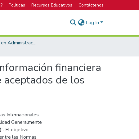
C?
Políticas
Recursos Educativos
Contáctenos
Log In
Licenciatura en Administración de Empresas
nformación financiera
e aceptados de los
as Internacionales
bilidad Generalmente
. El objetivo
 entre las Normas