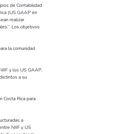
ipios de Contabilidad
rica (US GAAP en
ean realizar
les.”. Los objetivos
para la comunidad
s NIIF y los US GAAP,
istintos a su
en Costa Rica para
ucturadas a
entre NIIF y US