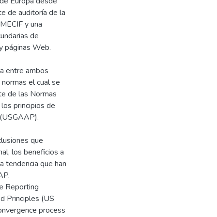
r de Europa desde
e de auditoría de la
ROMECIF y una
cundarias de
s y páginas Web.
cia entre ambos
 normas el cual se
nte de las Normas
 los principios de
s (USGAAP).
clusiones que
al, los beneficios a
 la tendencia que han
AP.
ce Reporting
d Principles (US
convergence process