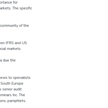
rtance for
rkets. The specific
l community of the
ween IFRS and US
ncial markets
ca due the
ews to specialists
 South Europe
s senior audit
minars Inc. The
ions, pamphlets,