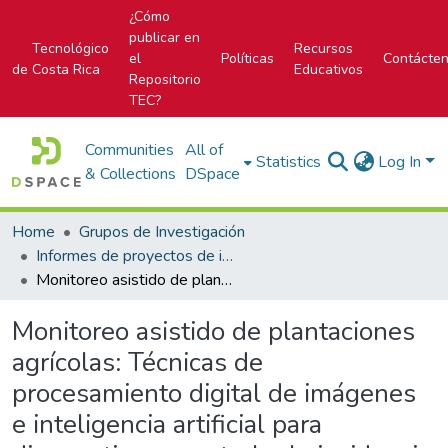
¿Cómo
publicar en
Tecnológico
Recursos
el
Políticas
Contácte
de Costa Rica
Educativos
Repositorio
TEC?
Communities
All of
Statistics
Log In
& Collections
DSpace
Home
Grupos de Investigación
Informes de proyectos de investigación
Monitoreo asistido de plantaciones agrícolas: Técnicas de procesamiento digital de imágenes e inteligencia artificial para diagnosticar y controlar la incidencia de la Sigatoka Negra (Mycosphaerella fijiensis var diformis Morelet) en plantaciones de banano (Musa spp. cv. AAA) y plátano curraré (Musa spp. cv. AAB).
Monitoreo asistido de plantaciones
agrícolas: Técnicas de
procesamiento digital de imágenes
e inteligencia artificial para