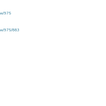
view/975
/view/975/883