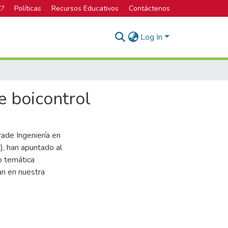
C?
Políticas
Recursos Educativos
Contáctenos
Log In
e boicontrol
rade Ingeniería en
), han apuntado al
o temática
an en nuestra