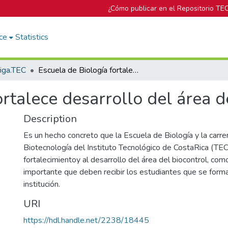
¿Cómo publicar en el Repositorio TE
ce
Statistics
tiga.TEC
Escuela de Biología fortalece desarrollo del área de boicontrol
ortalece desarrollo del área d
Description
Es un hecho concreto que la Escuela de Biología y la carre
Biotecnología del Instituto Tecnológico de CostaRica (TEC
fortalecimientoy al desarrollo del área del biocontrol, com
importante que deben recibir los estudiantes que se form
institución.
URI
https://hdl.handle.net/2238/18445