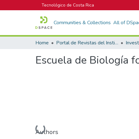
Tecnológico de Costa Rica
Communities & Collections
All of DSpa
Home
Portal de Revistas del Instituto Tecnológico de Costa Rica
Inves
Escuela de Biología f
Loading...
Authors