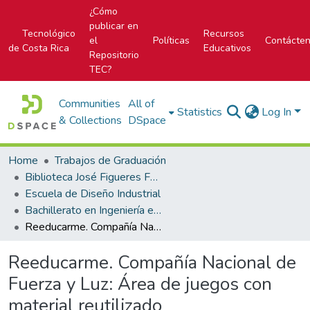
¿Cómo
publicar en
Tecnológico
Recursos
el
Políticas
Contácte
de Costa Rica
Educativos
Repositorio
TEC?
Communities
All of
Statistics
Log In
& Collections
DSpace
Home
Trabajos de Graduación
Biblioteca José Figueres Ferrer
Escuela de Diseño Industrial
Bachillerato en Ingeniería en Diseño Industrial
Reeducarme. Compañía Nacional de Fuerza y Luz: Área de juegos con material reutilizado
Reeducarme. Compañía Nacional de
Fuerza y Luz: Área de juegos con
material reutilizado