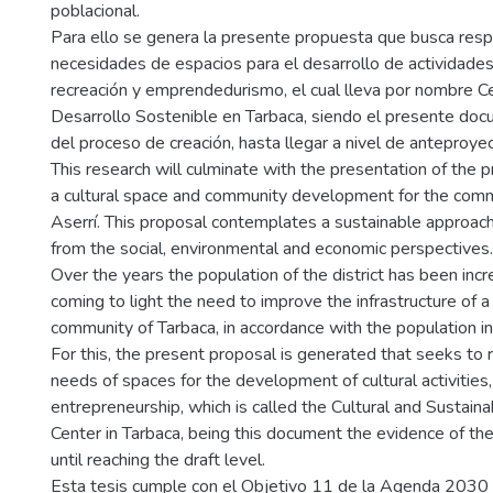
poblacional.
Para ello se genera la presente propuesta que busca resp
necesidades de espacios para el desarrollo de actividades 
recreación y emprendedurismo, el cual lleva por nombre Ce
Desarrollo Sostenible en Tarbaca, siendo el presente doc
del proceso de creación, hasta llegar a nivel de anteproyec
This research will culminate with the presentation of the p
a cultural space and community development for the comm
Aserrí. This proposal contemplates a sustainable approac
from the social, environmental and economic perspectives.
Over the years the population of the district has been incr
coming to light the need to improve the infrastructure of a 
community of Tarbaca, in accordance with the population i
For this, the present proposal is generated that seeks to
needs of spaces for the development of cultural activities,
entrepreneurship, which is called the Cultural and Susta
Center in Tarbaca, being this document the evidence of the
until reaching the draft level.
Esta tesis cumple con el Objetivo 11 de la Agenda 2030 