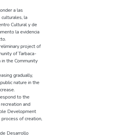
onder a las
culturales, la
ntro Cultural y de
umento la evidencia
to.
reliminary project of
unity of Tarbaca-
h in the Community
easing gradually,
public nature in the
ncrease.
 respond to the
 recreation and
inable Development
 process of creation,
de Desarrollo