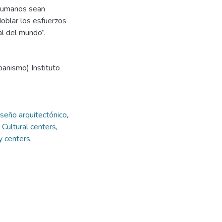
 humanos sean
doblar los esfuerzos
al del mundo”.
banismo) Instituto
iseño arquitectónico
,
,
Cultural centers
,
 centers
,