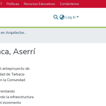
C?
Políticas
Recursos Educativos
Contáctenos
Log In
Licenciatura en Arquitectura y Urbanismo
ca, Aserrí
el anteproyecto de
idad de Tarbaca-
en la Comunidad
aumentando
ndo la infraestructura
el incremento