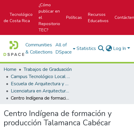
¿Cómo
publicar en
Tecnológico
Recursos
el
Políticas
Contácte
de Costa Rica
Educativos
Repositorio
TEC?
Communities
All of
Statistics
Log In
& Collections
DSpace
Home
Trabajos de Graduación
Campus Tecnológico Local San José
Escuela de Arquitectura y Urbanismo
Licenciatura en Arquitectura y Urbanismo
Centro Indígena de formación y producción Talamanca Cabécar
Centro Indígena de formación y
producción Talamanca Cabécar