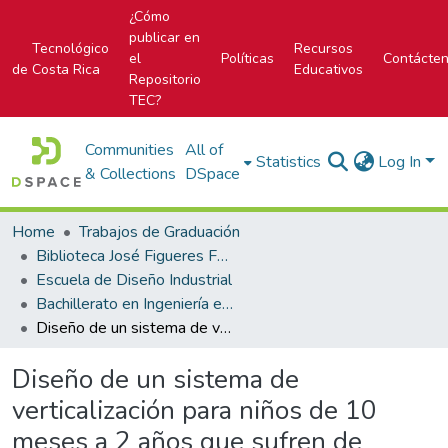
¿Cómo
publicar en
Tecnológico
Recursos
el
Políticas
Contácte
de Costa Rica
Educativos
Repositorio
TEC?
Communities
All of
Statistics
Log In
& Collections
DSpace
Home
Trabajos de Graduación
Biblioteca José Figueres Ferrer
Escuela de Diseño Industrial
Bachillerato en Ingeniería en Diseño Industrial
Diseño de un sistema de verticalización para niños de 10 meses a 2 años que sufren de meningocele o mielomeningocele
Diseño de un sistema de
verticalización para niños de 10
meses a 2 años que sufren de