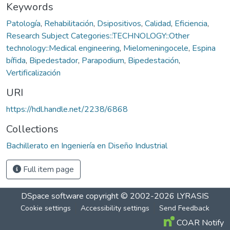
Keywords
Patología
,
Rehabilitación
,
Dsipositivos
,
Calidad
,
Eficiencia
,
Research Subject Categories::TECHNOLOGY::Other
technology::Medical engineering
,
Mielomeningocele
,
Espina
bífida
,
Bipedestador
,
Parapodium
,
Bipedestación
,
Vertificalización
URI
https://hdl.handle.net/2238/6868
Collections
Bachillerato en Ingeniería en Diseño Industrial
Full item page
DSpace software
copyright © 2002-2026
LYRASIS
Cookie settings
Accessibility settings
Send Feedback
COAR Notify