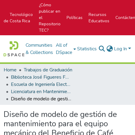
¿Cómo
publicar en
Tecnológico
Recursos
el
Políticas
Contácte
de Costa Rica
Educativos
Repositorio
TEC?
Communities
All of
Statistics
Log In
& Collections
DSpace
Home
Trabajos de Graduación
Biblioteca José Figueres Ferrer
Escuela de Ingeniería Electromecánica
Licenciatura en Mantenimiento Industrial
Diseño de modelo de gestión de mantenimiento para el equipo mecánico del Beneficio de Café
Diseño de modelo de gestión de
mantenimiento para el equipo
mecánico del Beneficio de Café