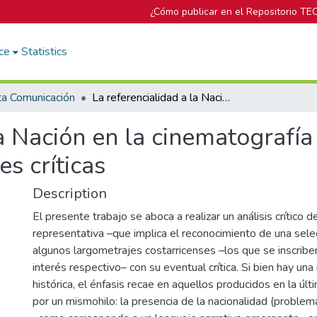
¿Cómo publicar en el Repositorio TE
ce
Statistics
ta Comunicación
La referencialidad a la Nación en la cinematografía costarricense del siglo XXI. Apreciaciones críticas
a Nación en la cinematografía
es críticas
Description
El presente trabajo se aboca a realizar un análisis crítico 
representativa –que implica el reconocimiento de una sele
algunos largometrajes costarricenses –los que se inscribe
interés respectivo– con su eventual crítica. Si bien hay una
histórica, el énfasis recae en aquellos producidos en la úl
por un mismohilo: la presencia de la nacionalidad (problema