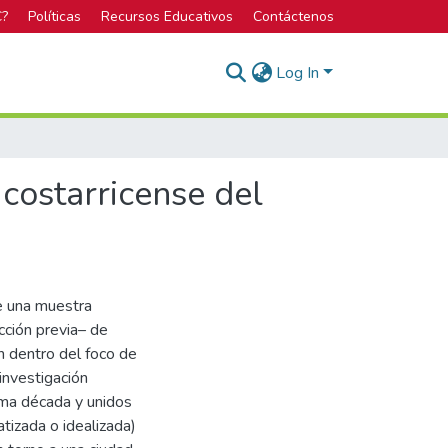
C?
Políticas
Recursos Educativos
Contáctenos
Log In
 costarricense del
de una muestra
cción previa– de
n dentro del foco de
 investigación
tima década y unidos
tizada o idealizada)