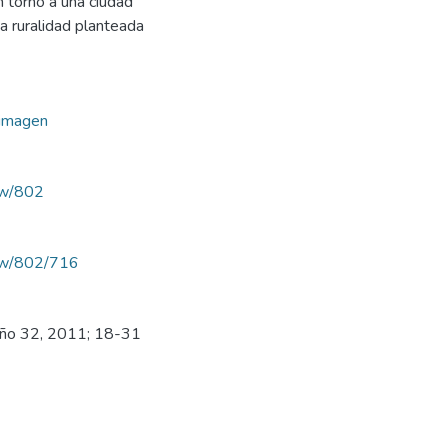
 torno a una ciudad
 ruralidad planteada
, imagen
iew/802
view/802/716
, año 32, 2011; 18-31