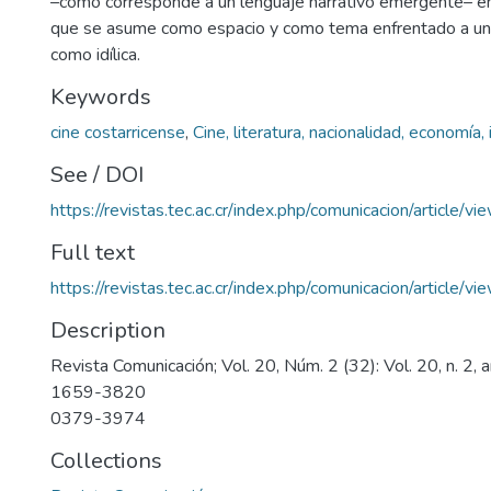
–como corresponde a un lenguaje narrativo emergente– en
que se asume como espacio y como tema enfrentado a una
como idílica.
Keywords
cine costarricense
,
Cine, literatura, nacionalidad, economía
See / DOI
https://revistas.tec.ac.cr/index.php/comunicacion/article/v
Full text
https://revistas.tec.ac.cr/index.php/comunicacion/article/
Description
Revista Comunicación; Vol. 20, Núm. 2 (32): Vol. 20, n. 2
1659-3820
0379-3974
Collections