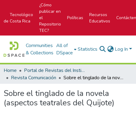
¿Cómo
publicar en
Tecnológico
Recursos
el
Políticas
Contácte
de Costa Rica
Educativos
Repositorio
TEC?
Communities
All of
Statistics
Log In
& Collections
DSpace
Home
Portal de Revistas del Instituto Tecnológico de Costa Rica
Revista Comunicación
Sobre el tinglado de la novela (aspectos teatrales del Quijote)
Sobre el tinglado de la novela
(aspectos teatrales del Quijote)