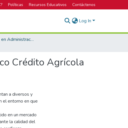
C?
Políticas
Recursos Educativos
Contáctenos
Log In
Bachillerato en Administración de Empresas
nco Crédito Agrícola
ntan a diversos y
n el entorno en que
rtido en un mercado
nte la calidad del