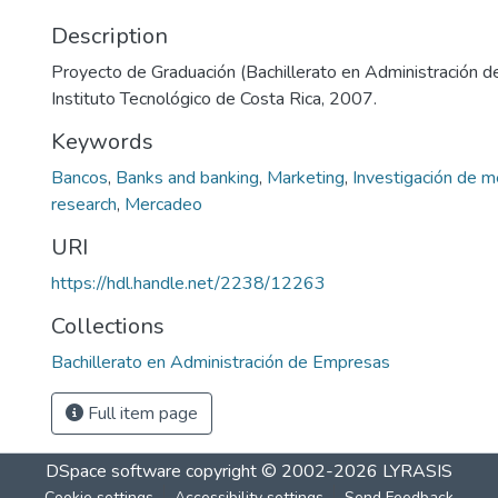
Description
Proyecto de Graduación (Bachillerato en Administración 
Instituto Tecnológico de Costa Rica, 2007.
Keywords
Bancos
,
Banks and banking
,
Marketing
,
Investigación de 
research
,
Mercadeo
URI
https://hdl.handle.net/2238/12263
Collections
Bachillerato en Administración de Empresas
Full item page
DSpace software
copyright © 2002-2026
LYRASIS
Cookie settings
Accessibility settings
Send Feedback