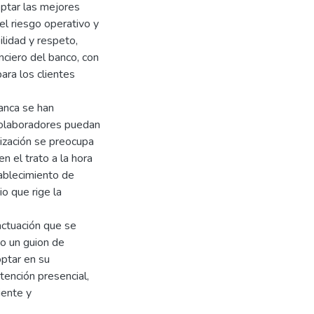
optar las mejores
el riesgo operativo y
ilidad y respeto,
nciero del banco, con
ara los clientes
banca se han
 colaboradores puedan
nización se preocupa
n el trato a la hora
tablecimiento de
o que rige la
actuación que se
o un guion de
ptar en su
tención presencial,
iente y