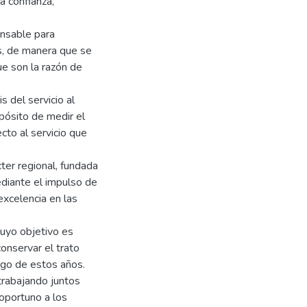
a confianza,
ensable para
os, de manera que se
que son la razón de
s del servicio al
pósito de medir el
cto al servicio que
ter regional, fundada
ediante el impulso de
excelencia en las
cuyo objetivo es
onservar el trato
rgo de estos años.
trabajando juntos
 oportuno a los