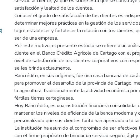
servicio al cliente, ya que es sobre ésta que se construye l
satisfacción y lealtad de los clientes.
Conocer el grado de satisfacción de los clientes es indisp
determinar mejores prácticas en la gestión de los servici
)
logre establecer y fortalecer la relación con los clientes, 
ser de una empresa.
Por este motivo, el presente estudio se refiere a un análisi
cliente en el Banco Crédito Agrícola de Cartago con el pro
nivel de satisfacción de los clientes corporativos con respe
se les brinda actualmente.
Bancrédito, en sus orígenes, fue una casa bancaria de carác
para promover el desarrollo de la provincia de Cartago, m
la agricultura, tradicionalmente la actividad económica por 
fértiles tierras cartaginesas.
Hoy Bancrédito, es una institución financiera consolidada, 
mantener los niveles de eficiencia de la banca moderna y c
personalizado que sus clientes tanto han apreciado a lo la
La institución ha asumido el compromiso de ser efectivos 
con el firme propósito de brindar un servicio seguro, ágil y