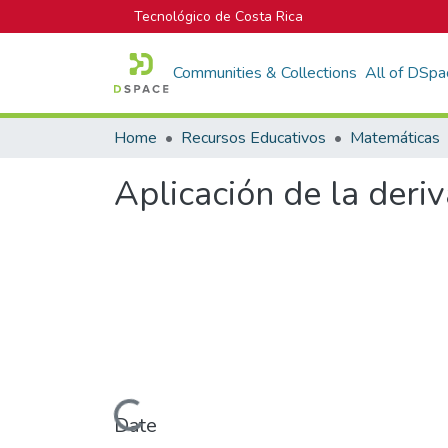
Tecnológico de Costa Rica
Communities & Collections
All of DSpa
Home
Recursos Educativos
Matemáticas
Aplicación de la deri
Loading...
Date