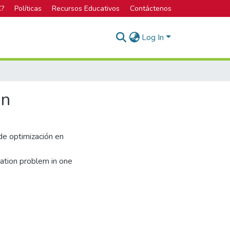
C?
Políticas
Recursos Educativos
Contáctenos
Log In
ón
de optimización en
ization problem in one