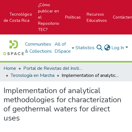
¿Cómo
publicar en
Tecnológico
Recursos
el
Políticas
Contácte
de Costa Rica
Educativos
Repositorio
TEC?
Communities
All of
Statistics
Log In
& Collections
DSpace
Home
Portal de Revistas del Instituto Tecnológico de Costa Rica
Tecnología en Marcha
Implementation of analytical methodologies for characterization of geothermal waters for direct uses
Implementation of analytical
methodologies for characterization
of geothermal waters for direct
uses