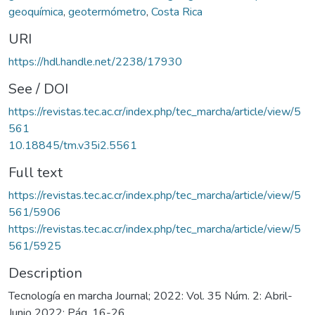
geoquímica
,
geotermómetro
,
Costa Rica
URI
https://hdl.handle.net/2238/17930
See / DOI
https://revistas.tec.ac.cr/index.php/tec_marcha/article/view/5
561
10.18845/tm.v35i2.5561
Full text
https://revistas.tec.ac.cr/index.php/tec_marcha/article/view/5
561/5906
https://revistas.tec.ac.cr/index.php/tec_marcha/article/view/5
561/5925
Description
Tecnología en marcha Journal; 2022: Vol. 35 Núm. 2: Abril-
Junio 2022; Pág. 16-26