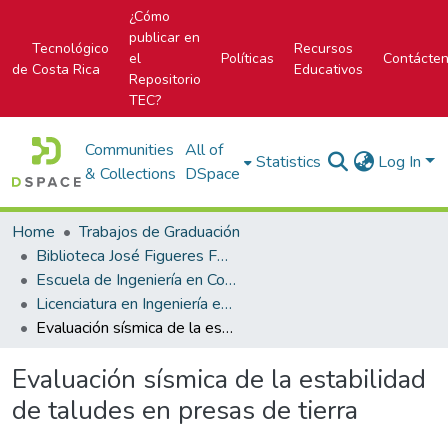
¿Cómo
publicar en
Tecnológico
Recursos
el
Políticas
Contácte
de Costa Rica
Educativos
Repositorio
TEC?
Communities
All of
Statistics
Log In
& Collections
DSpace
Home
Trabajos de Graduación
Biblioteca José Figueres Ferrer
Escuela de Ingeniería en Construcción
Licenciatura en Ingeniería en Construcción
Evaluación sísmica de la estabilidad de taludes en presas de tierra
Evaluación sísmica de la estabilidad
de taludes en presas de tierra