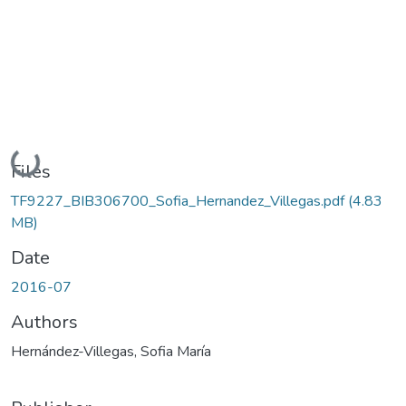
Loading...
Files
TF9227_BIB306700_Sofia_Hernandez_Villegas.pdf
(4.83
MB)
Date
2016-07
Authors
Hernández-Villegas, Sofia María