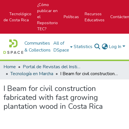
¿Cómo
publicar en
Tecnológico
Recursos
el
Políticas
Contácte
de Costa Rica
Educativos
Repositorio
TEC?
Communities
All of
Statistics
Log In
& Collections
DSpace
Home
Portal de Revistas del Instituto Tecnológico de Costa Rica
Tecnología en Marcha
I Beam for civil construction fabricated with fast growing plantation wood in Costa Rica
I Beam for civil construction
fabricated with fast growing
plantation wood in Costa Rica