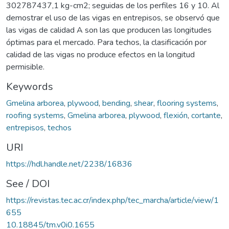
302787437,1 kg-cm2; seguidas de los perfiles 16 y 10. Al
demostrar el uso de las vigas en entrepisos, se observó que
las vigas de calidad A son las que producen las longitudes
óptimas para el mercado. Para techos, la clasificación por
calidad de las vigas no produce efectos en la longitud
permisible.
Keywords
Gmelina arborea
,
plywood
,
bending
,
shear
,
flooring systems
,
roofing systems
,
Gmelina arborea
,
plywood
,
flexión
,
cortante
,
entrepisos
,
techos
URI
https://hdl.handle.net/2238/16836
See / DOI
https://revistas.tec.ac.cr/index.php/tec_marcha/article/view/1
655
10.18845/tm.v0i0.1655