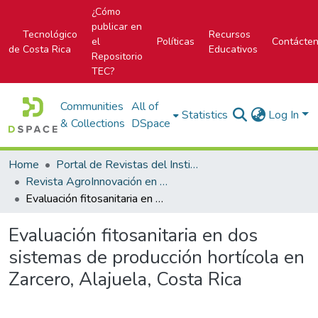
¿Cómo
publicar en
Tecnológico
Recursos
el
Políticas
Contácte
de Costa Rica
Educativos
Repositorio
TEC?
Communities
All of
Statistics
Log In
& Collections
DSpace
Home
Portal de Revistas del Instituto Tecnológico de Costa Rica
Revista AgroInnovación en el trópico húmedo
Evaluación fitosanitaria en dos sistemas de producción hortícola en Zarcero, Alajuela, Costa Rica
Evaluación fitosanitaria en dos
sistemas de producción hortícola en
Zarcero, Alajuela, Costa Rica