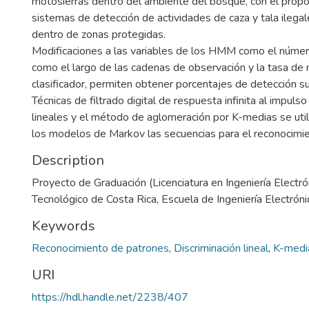
motosierras dentro del ambiente del bosque, con el propósi
sistemas de detección de actividades de caza y tala ilega
dentro de zonas protegidas.
Modificaciones a las variables de los HMM como el númer
como el largo de las cadenas de observación y la tasa de
clasificador, permiten obtener porcentajes de detección s
Técnicas de filtrado digital de respuesta infinita al impulso 
lineales y el método de aglomeración por K-medias se util
los modelos de Markov las secuencias para el reconocimie
Description
Proyecto de Graduación (Licenciatura en Ingeniería Electrón
Tecnológico de Costa Rica, Escuela de Ingeniería Electróni
Keywords
Reconocimiento de patrones
,
Discriminación lineal
,
K-medi
URI
https://hdl.handle.net/2238/407