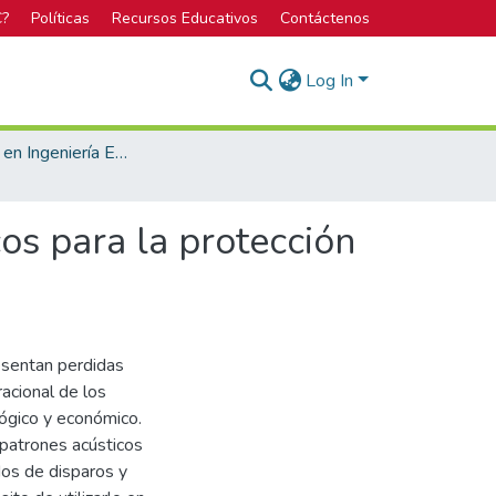
C?
Políticas
Recursos Educativos
Contáctenos
Log In
Licenciatura en Ingeniería Electrónica
os para la protección
resentan perdidas
acional de los
lógico y económico.
patrones acústicos
os de disparos y