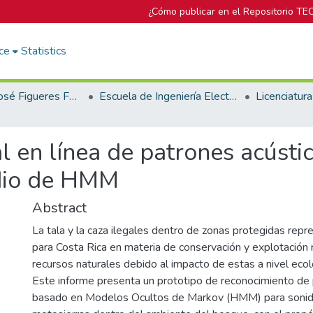
¿Cómo publicar en el Repositorio TE
ce
Statistics
Biblioteca José Figueres Ferrer
Escuela de Ingeniería Electrónica
l en línea de patrones acústic
dio de HMM
Abstract
La tala y la caza ilegales dentro de zonas protegidas rep
para Costa Rica en materia de conservación y explotación r
recursos naturales debido al impacto de estas a nivel eco
Este informe presenta un prototipo de reconocimiento de 
basado en Modelos Ocultos de Markov (HMM) para sonid