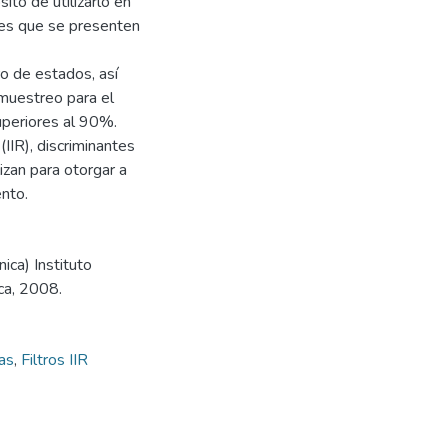
to de utilizarlo en
les que se presenten
o de estados, así
 muestreo para el
uperiores al 90%.
(IIR), discriminantes
izan para otorgar a
nto.
ica) Instituto
ca, 2008.
as
,
Filtros IIR