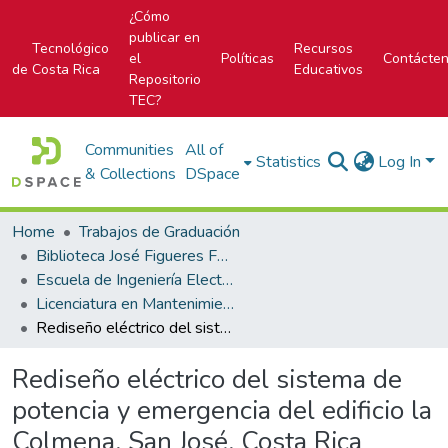
¿Cómo
publicar en
Tecnológico
Recursos
el
Políticas
Contácte
de Costa Rica
Educativos
Repositorio
TEC?
Communities
All of
Statistics
Log In
& Collections
DSpace
Home
Trabajos de Graduación
Biblioteca José Figueres Ferrer
Escuela de Ingeniería Electromecánica
Licenciatura en Mantenimiento Industrial
Rediseño eléctrico del sistema de potencia y emergencia del edificio la Colmena, San José, Costa Rica
Rediseño eléctrico del sistema de
potencia y emergencia del edificio la
Colmena, San José, Costa Rica