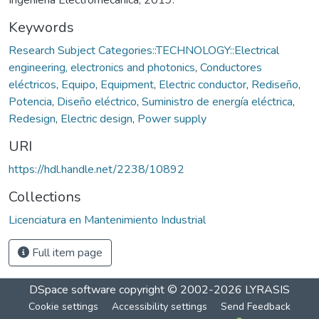
Keywords
Research Subject Categories::TECHNOLOGY::Electrical
engineering, electronics and photonics
,
Conductores
eléctricos
,
Equipo
,
Equipment
,
Electric conductor
,
Rediseño
,
Potencia
,
Diseño eléctrico
,
Suministro de energía eléctrica
,
Redesign
,
Electric design
,
Power supply
URI
https://hdl.handle.net/2238/10892
Collections
Licenciatura en Mantenimiento Industrial
Full item page
DSpace software
copyright © 2002-2026
LYRASIS
Cookie settings
Accessibility settings
Send Feedback