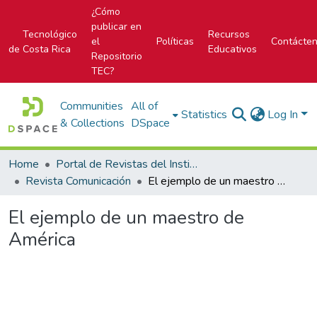
¿Cómo
publicar en
Tecnológico
Recursos
el
Políticas
Contácte
de Costa Rica
Educativos
Repositorio
TEC?
Communities
All of
Statistics
Log In
& Collections
DSpace
Home
Portal de Revistas del Instituto Tecnológico de Costa Rica
Revista Comunicación
El ejemplo de un maestro de América
El ejemplo de un maestro de
América