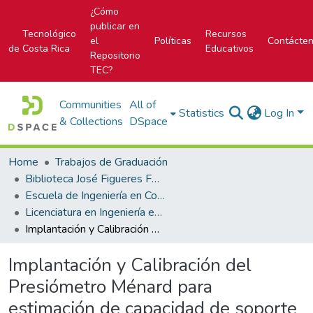
¿Cómo
publicar en
Tecnológico
Recursos
el
Políticas
Contácte
de Costa Rica
Educativos
Repositorio
TEC?
Communities
All of
Statistics
Log In
& Collections
DSpace
Home
Trabajos de Graduación
Biblioteca José Figueres Ferrer
Escuela de Ingeniería en Construcción
Licenciatura en Ingeniería en Construcción
Implantación y Calibración del Presiómetro Ménard para estimación de capacidad de soporte y deformabilidad de suelos en cimentaciones de proyectos ICE.
Implantación y Calibración del
Presiómetro Ménard para
estimación de capacidad de soporte