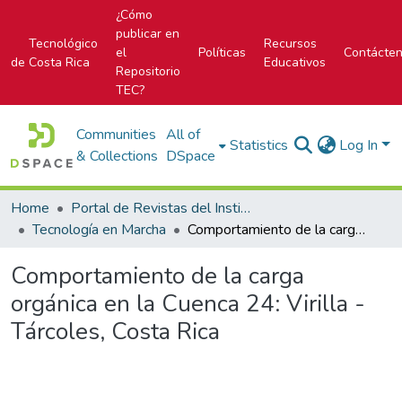
¿Cómo
publicar en
Tecnológico
Recursos
el
Políticas
Contácte
de Costa Rica
Educativos
Repositorio
TEC?
Communities
All of
Statistics
Log In
& Collections
DSpace
Home
Portal de Revistas del Instituto Tecnológico de Costa Rica
Tecnología en Marcha
Comportamiento de la carga orgánica en la Cuenca 24: Virilla -Tárcoles, Costa Rica
Comportamiento de la carga
orgánica en la Cuenca 24: Virilla -
Tárcoles, Costa Rica