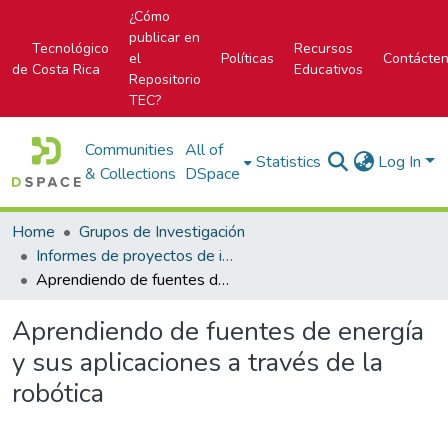
¿Cómo
publicar en
Tecnológico
Recursos
el
Políticas
Contácte
de Costa Rica
Educativos
Repositorio
TEC?
Communities
All of
Statistics
Log In
& Collections
DSpace
Home
Grupos de Investigación
Informes de proyectos de investigación
Aprendiendo de fuentes de energía y sus aplicaciones a través de la robótica
Aprendiendo de fuentes de energía
y sus aplicaciones a través de la
robótica