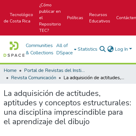
¿Cómo
publicar en
Tecnológico
Recursos
el
Políticas
Contácte
de Costa Rica
Educativos
Repositorio
TEC?
Communities
All of
Statistics
Log In
& Collections
DSpace
Home
Portal de Revistas del Instituto Tecnológico de Costa Rica
Revista Comunicación
La adquisición de actitudes, aptitudes y conceptos estructurales: una disciplina imprescindible para el aprendizaje del dibujo
La adquisición de actitudes,
aptitudes y conceptos estructurales:
una disciplina imprescindible para
el aprendizaje del dibujo